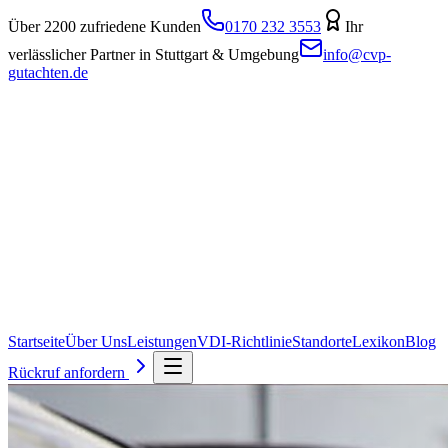
Über 2200 zufriedene Kunden
0170 232 3553
Ihr
verlässlicher Partner in Stuttgart & Umgebung
info@cvp-
gutachten.de
Startseite
Über Uns
Leistungen
VDI-Richtlinie
Standorte
Lexikon
Blog
Rückruf anfordern