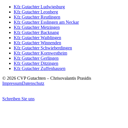
Kfz Gutachter
Ludwigsburg
Kfz Gutachter
Leonberg
Kfz Gutachter
Reutlingen
Kfz Gutachter
Esslingen am Neckar
Kfz Gutachter
Metzingen
Kfz Gutachter
Backnang
Kfz Gutachter
Waiblingen
Kfz Gutachter
Winnenden
Kfz Gutachter
Schwieberdingen
Kfz Gutachter
Kornwestheim
Kfz Gutachter
Gerlingen
Kfz Gutachter
Ditzingen
Kfz Gutachter
Zuffenhausen
© 2026 CVP Gutachten – Chrisovalantis Prasidis
Impressum
Datenschutz
Schreiben Sie uns