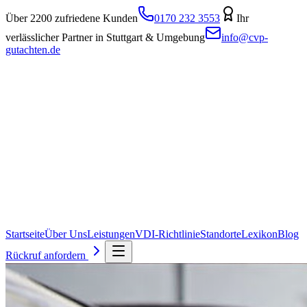
Über 2200 zufriedene Kunden
0170 232 3553
Ihr
verlässlicher Partner in Stuttgart & Umgebung
info@cvp-
gutachten.de
Startseite
Über Uns
Leistungen
VDI-Richtlinie
Standorte
Lexikon
Blog
Rückruf anfordern