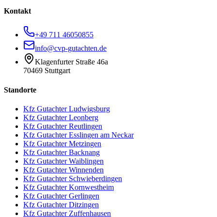
Kontakt
+49 711 46050855
info@cvp-gutachten.de
Klagenfurter Straße 46a
70469 Stuttgart
Standorte
Kfz Gutachter
Ludwigsburg
Kfz Gutachter
Leonberg
Kfz Gutachter
Reutlingen
Kfz Gutachter
Esslingen am Neckar
Kfz Gutachter
Metzingen
Kfz Gutachter
Backnang
Kfz Gutachter
Waiblingen
Kfz Gutachter
Winnenden
Kfz Gutachter
Schwieberdingen
Kfz Gutachter
Kornwestheim
Kfz Gutachter
Gerlingen
Kfz Gutachter
Ditzingen
Kfz Gutachter
Zuffenhausen